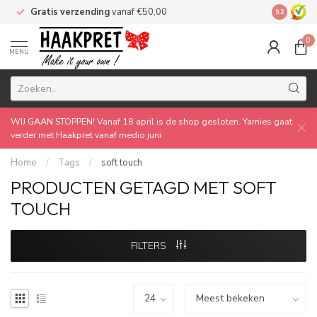
Gratis verzending
vanaf €50,00
Made by 
9.2
0
MENU
WIJ GAAN STOPPEN! Vanaf 18 april is de shop gesloten. Yarnies gaat
verder met Haakpret vanaf medio juni
Home
/
Tags
/
soft touch
PRODUCTEN GETAGD MET SOFT
TOUCH
FILTERS