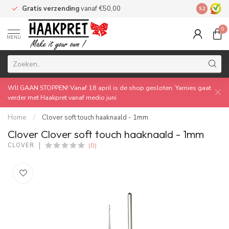
Gratis verzending
vanaf €50,00
Made by 
9.2
0
MENU
WIJ GAAN STOPPEN! Vanaf 18 april is de shop gesloten. Yarnies gaat
verder met Haakpret vanaf medio juni
Home
/
Clover soft touch haaknaald - 1mm
Clover Clover soft touch haaknaald - 1mm
(0)
CLOVER