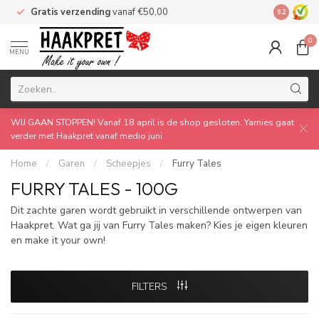
Gratis verzending
vanaf €50,00
Made by 
9.2
0
MENU
WIJ GAAN STOPPEN! Vanaf 18 april is de shop gesloten. Yarnies gaat
verder met Haakpret vanaf medio juni
Home
/
Garen
/
Scheepjes
/
Furry Tales
FURRY TALES - 100G
Dit zachte garen wordt gebruikt in verschillende ontwerpen van
Haakpret. Wat ga jij van Furry Tales maken? Kies je eigen kleuren
en make it your own!
FILTERS