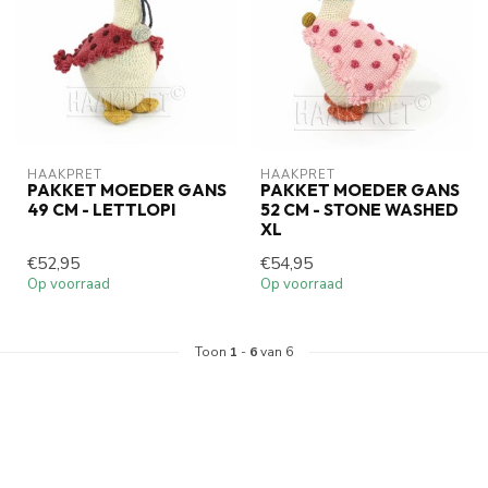
HAAKPRET
HAAKPRET
PAKKET MOEDER GANS
PAKKET MOEDER GANS
49 CM - LETTLOPI
52 CM - STONE WASHED
XL
€52,95
€54,95
Op voorraad
Op voorraad
Toon
1
-
6
van 6