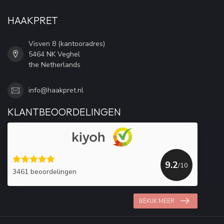
HAAKPRET
Visven 8 (kantooradres)
5464 NK Veghel
the Netherlands
info@haakpret.nl
KLANTBEOORDELINGEN
9.2
/10
3461 beoordelingen
BEKIJK MEER