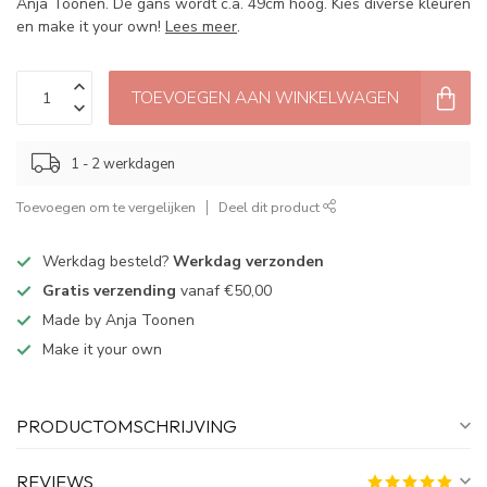
Anja Toonen. De gans wordt c.a. 49cm hoog. Kies diverse kleuren
en make it your own!
Lees meer
.
TOEVOEGEN AAN WINKELWAGEN
1 - 2 werkdagen
Toevoegen om te vergelijken
Deel dit product
Werkdag besteld?
Werkdag verzonden
Gratis verzending
vanaf €50,00
Made by Anja Toonen
Make it your own
PRODUCTOMSCHRIJVING
REVIEWS