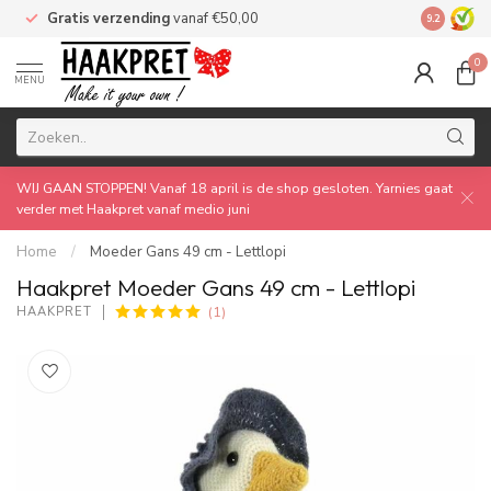
Gratis verzending
vanaf €50,00
Made by 
9.2
0
MENU
WIJ GAAN STOPPEN! Vanaf 18 april is de shop gesloten. Yarnies gaat
verder met Haakpret vanaf medio juni
Home
/
Moeder Gans 49 cm - Lettlopi
Haakpret Moeder Gans 49 cm - Lettlopi
(1)
HAAKPRET