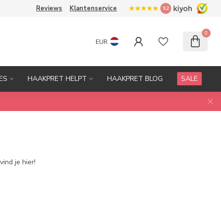
Reviews
Klantenservice
9.2
0
EUR
ES
HAAKPRET HELPT
HAAKPRET BLOG
SALE
nd je hier!