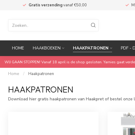
n
Gratis verzending
vanaf €50,00
M
HOME
HAAKBOEKEN
HAAKPATRONEN
PDF - 
WIJ GAAN STOPPEN! Vanaf 18 april is de shop gesloten. Yarnies gaat verde
Home
/
Haakpatronen
HAAKPATRONEN
Download hier gratis haakpatronen van Haakpret of bestel onze l