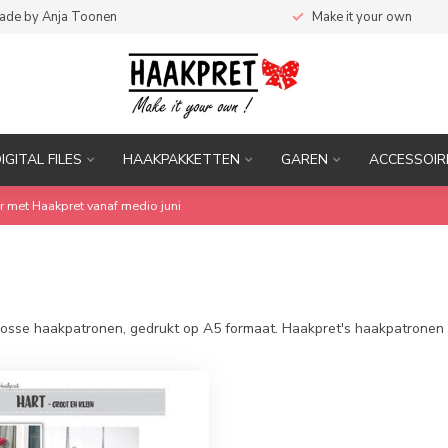
ade by Anja Toonen
Make it your own
DIGITAL FILES
HAAKPAKKETTEN
GAREN
ACCESSOIR
r met Haakpret vanaf medio juni
osse haakpatronen, gedrukt op A5 formaat. Haakpret's haakpatronen vi