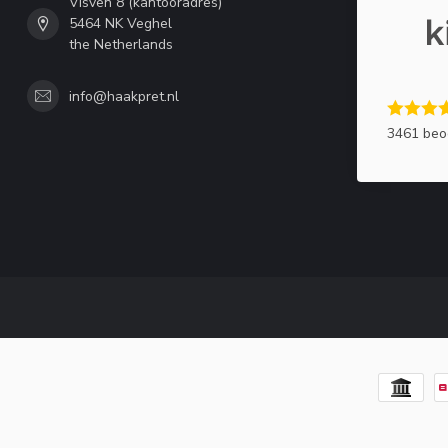
Visven 8 (kantooradres)
5464 NK Veghel
the Netherlands
info@haakpret.nl
3461 beo