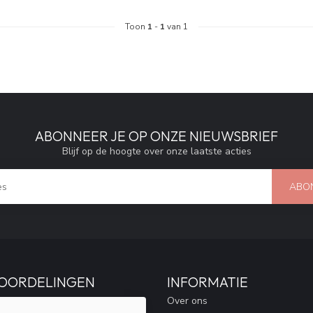
Toon
1
-
1
van 1
ABONNEER JE OP ONZE NIEUWSBRIEF
Blijf op de hoogte over onze laatste acties
ABO
OORDELINGEN
INFORMATIE
Over ons