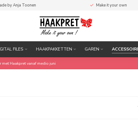
ade by Anja Toonen
Make it your own
IGITAL FILES
HAAKPAKKETTEN
GAREN
ACCESSOIR
r met Haakpret vanaf medio juni