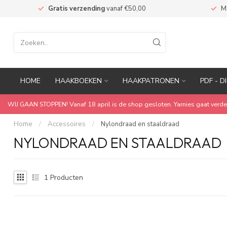
n
Gratis verzending
vanaf €50,00
M
HOME
HAAKBOEKEN
HAAKPATRONEN
PDF - D
WIJ GAAN STOPPEN! Vanaf 18 april is de shop gesloten. Yarnies gaat verde
Home
/
Accessoires
/
Nylondraad en staaldraad
NYLONDRAAD EN STAALDRAAD
1
Producten