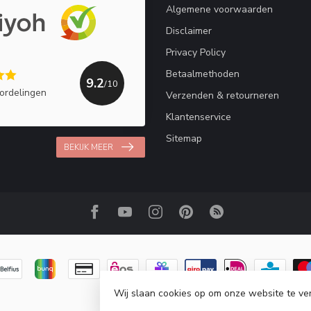
Algemene voorwaarden
Disclaimer
Privacy Policy
Betaalmethoden
9.2
/10
ordelingen
Verzenden & retourneren
Klantenservice
Sitemap
BEKIJK MEER
Wij slaan cookies op om onze website te ve
© Copyright 2026 Haakpret