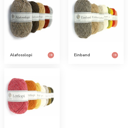
Alafosslopi
Einband