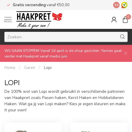
Gratis verzending
vanaf €50,00
Made by 
9.2
0
MENU
WIJ GAAN STOPPEN! Vanaf 18 april is de shop gesloten. Yarnies gaat
verder met Haakpret vanaf medio juni
Home
/
Garen
/
Lopi
LOPI
De 100% wol van Lopi wordt gebruikt in verschillende patronen
van Haakpret zoals Pasen haken, Kerst Haken en Hobbeldieren
Haken. Wat ga jij van Lopi maken? Kies je eigen kleuren en make
it your own!