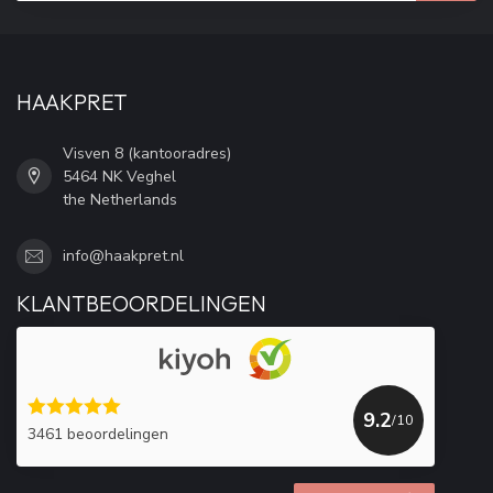
HAAKPRET
Visven 8 (kantooradres)
5464 NK Veghel
the Netherlands
info@haakpret.nl
KLANTBEOORDELINGEN
9.2
/10
3461 beoordelingen