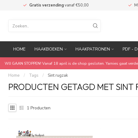
n
Gratis verzending
vanaf €50,00
M
HOME
HAAKBOEKEN
HAAKPATRONEN
PDF - D
WIJ GAAN STOPPEN! Vanaf 18 april is de shop gesloten. Yarnies gaat verde
Home
/
Tags
/
Sint rugzak
PRODUCTEN GETAGD MET SINT
1
Producten