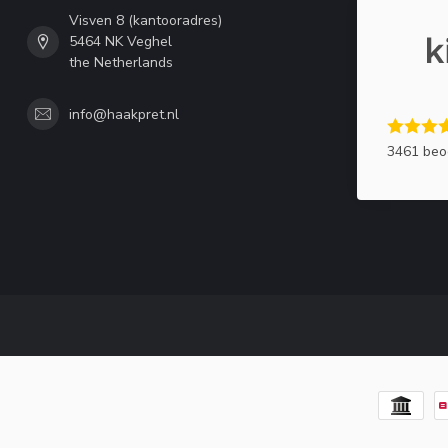
Visven 8 (kantooradres)
5464 NK Veghel
the Netherlands
info@haakpret.nl
3461 beo