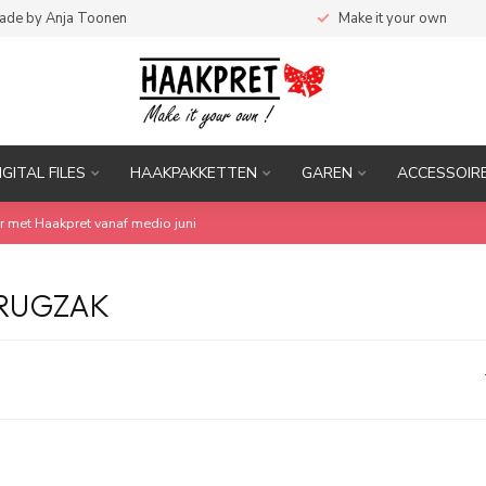
ade by Anja Toonen
Make it your own
IGITAL FILES
HAAKPAKKETTEN
GAREN
ACCESSOIR
r met Haakpret vanaf medio juni
 RUGZAK