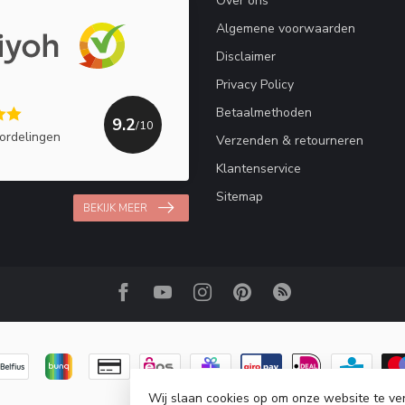
Over ons
Algemene voorwaarden
Disclaimer
Privacy Policy
Betaalmethoden
9.2
/10
ordelingen
Verzenden & retourneren
Klantenservice
Sitemap
BEKIJK MEER
Wij slaan cookies op om onze website te ve
© Copyright 2026 Haakpret