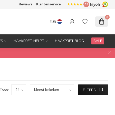
Reviews
Klantenservice
9.2
0
EUR
ES
HAAKPRET HELPT
HAAKPRET BLOG
SALE
Toon:
FILTERS