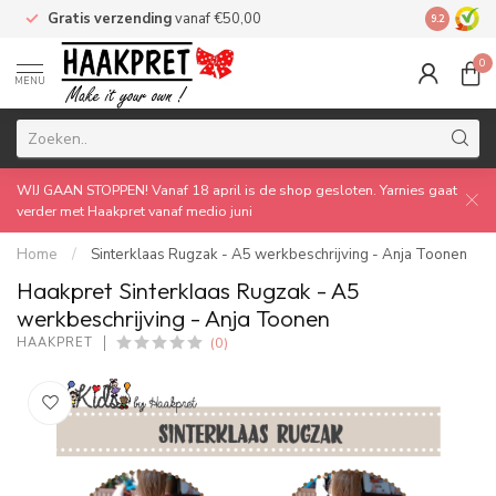
Gratis verzending
vanaf €50,00
Made by 
9.2
0
MENU
WIJ GAAN STOPPEN! Vanaf 18 april is de shop gesloten. Yarnies gaat
verder met Haakpret vanaf medio juni
Home
/
Sinterklaas Rugzak - A5 werkbeschrijving - Anja Toonen
Haakpret Sinterklaas Rugzak - A5
werkbeschrijving - Anja Toonen
(0)
HAAKPRET