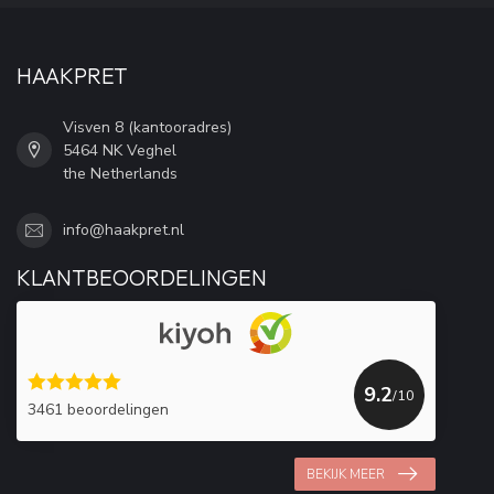
HAAKPRET
Visven 8 (kantooradres)
5464 NK Veghel
the Netherlands
info@haakpret.nl
KLANTBEOORDELINGEN
9.2
/10
3461 beoordelingen
BEKIJK MEER