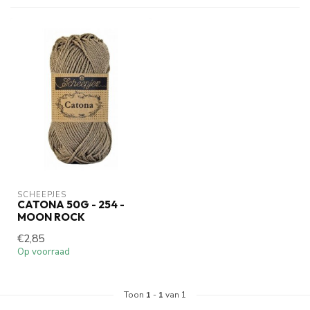
SCHEEPJES
CATONA 50G - 254 -
MOON ROCK
€2,85
Op voorraad
Toon
1
-
1
van 1