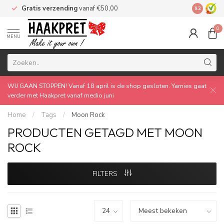
Gratis verzending
vanaf €50,00
Made by 
9.2
0
MENU
WIJ GAAN STOPPEN! Vanaf 18 april is de shop gesloten. Yarnies gaat
verder met Haakpret vanaf medio juni
Home
/
Tags
/
Moon Rock
PRODUCTEN GETAGD MET MOON
ROCK
FILTERS