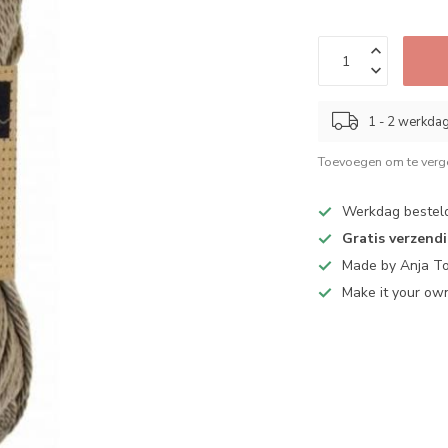
1 - 2 werkda
Toevoegen om te verge
Werkdag bestel
Gratis verzend
Made by Anja T
Make it your ow