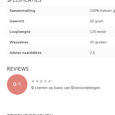
Samenstelling
100% Katoen g
Gewicht
50 gram
Looplengte
125 meter
Wasadvies
40 graden
Advies naalddikte
2,5
REVIEWS
0
/
5
0
sterren op basis van
0
beoordelingen