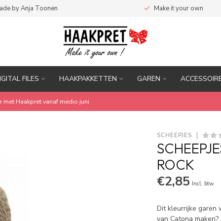
ade by Anja Toonen
Make it your own
IGITAL FILES
HAAKPAKKETTEN
GAREN
ACCESSOIR
r met Haakpret vanaf medio juni
SCHEEPJES
SCHEEPJE
ROCK
€2,85
Incl. btw
Dit kleurrijke garen
van Catona maken? K