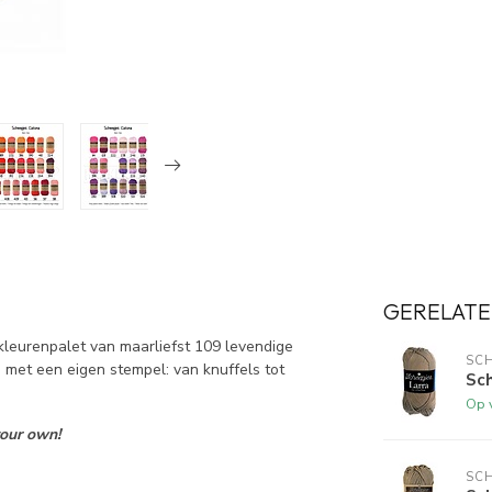
GERELATE
kleurenpalet van maarliefst 109 levendige
SCH
 met een eigen stempel: van knuffels tot
Sch
Op 
your own!
SCH