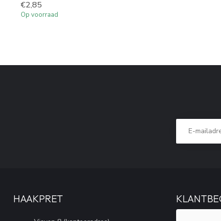
€2,85
Op voorraad
HAAKPRET
KLANTBE