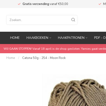
n
Gratis verzending
vanaf €50,00
M
HOME
HAAKBOEKEN
HAAKPATRONEN
PDF - D
WIJ GAAN STOPPEN! Vanaf 18 april is de shop gesloten. Yarnies gaat verde
Home
/
Catona 50g - 254 - Moon Rock