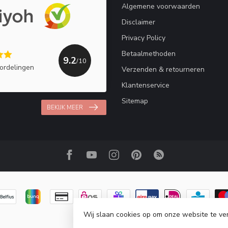
Algemene voorwaarden
Disclaimer
Privacy Policy
Betaalmethoden
9.2
/10
ordelingen
Verzenden & retourneren
Klantenservice
Sitemap
BEKIJK MEER
Wij slaan cookies op om onze website te ve
© Copyright 2026 Haakpret