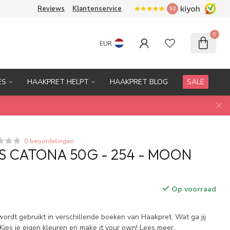
Reviews
Klantenservice
9.2
0
EUR
ES
HAAKPRET HELPT
HAAKPRET BLOG
SALE
0 beoordelingen
S CATONA 50G - 254 - MOON
Op voorraad
 wordt gebruikt in verschillende boeken van Haakpret. Wat ga jij
ies je eigen kleuren en make it your own!
Lees meer
.