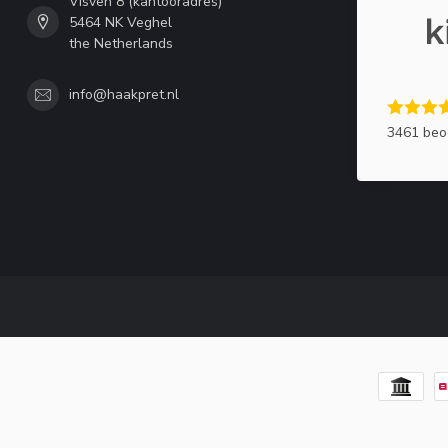
Visven 8 (kantooradres)
5464 NK Veghel
the Netherlands
info@haakpret.nl
3461 beo