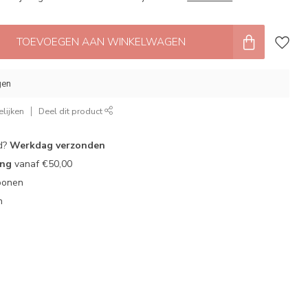
TOEVOEGEN AAN WINKELWAGEN
gen
lijken
Deel dit product
d?
Werkdag verzonden
ing
vanaf €50,00
oonen
n