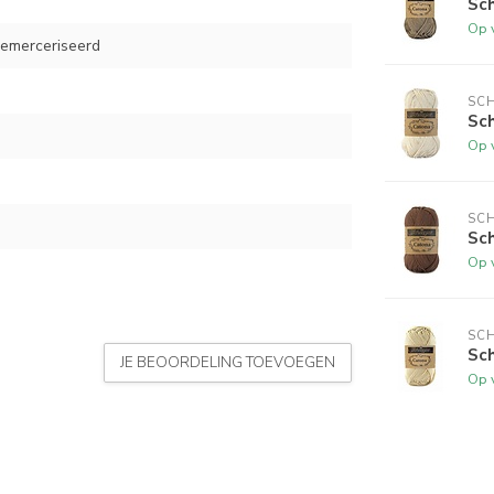
Sc
Op 
emerceriseerd
SCH
Sch
Op 
SCH
Sch
Op 
SCH
Sch
JE BEOORDELING TOEVOEGEN
Op 