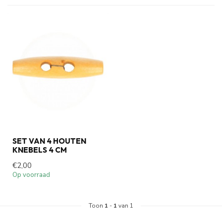
SET VAN 4 HOUTEN
KNEBELS 4 CM
€2,00
Op voorraad
Toon
1
-
1
van 1