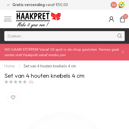
Gratis verzending
vanaf €50,00
Made by 
9.2
0
MENU
WIJ GAAN STOPPEN! Vanaf 18 april is de shop gesloten. Yarnies gaat
verder met Haakpret vanaf medio juni
Home
/
Set van 4 houten knebels 4 cm
Set van 4 houten knebels 4 cm
(0)