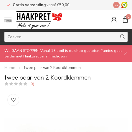
Gratis verzending
vanaf €50,00
Made by 
9.2
0
MENU
WIJ GAAN STOPPEN! Vanaf 18 april is de shop gesloten. Yarnies gaat
verder met Haakpret vanaf medio juni
Home
/
twee paar van 2 Koordklemmen
twee paar van 2 Koordklemmen
(0)