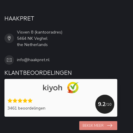
HAAKPRET
Visven 8 (kantooradres)
5464 NK Veghel
the Netherlands
info@haakpret.nl
KLANTBEOORDELINGEN
9.2
/10
3461 beoordelingen
BEKIJK MEER