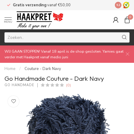
Gratis verzending
vanaf €50,00
Made by 
9.2
0
MENU
WIJ GAAN STOPPEN! Vanaf 18 april is de shop gesloten. Yarnies gaat
verder met Haakpret vanaf medio juni
Home
/
Couture - Dark Navy
Go Handmade Couture - Dark Navy
(0)
GO HANDMADE