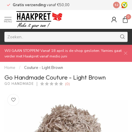
Gratis verzending
vanaf €50,00
Made by 
9.2
0
MENU
WIJ GAAN STOPPEN! Vanaf 18 april is de shop gesloten. Yarnies gaat
verder met Haakpret vanaf medio juni
Home
/
Couture - Light Brown
Go Handmade Couture - Light Brown
(0)
GO HANDMADE