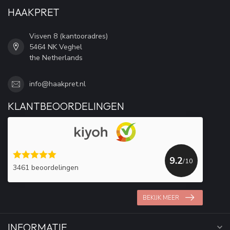
HAAKPRET
Visven 8 (kantooradres)
5464 NK Veghel
the Netherlands
info@haakpret.nl
KLANTBEOORDELINGEN
9.2
/10
3461 beoordelingen
BEKIJK MEER
INFORMATIE