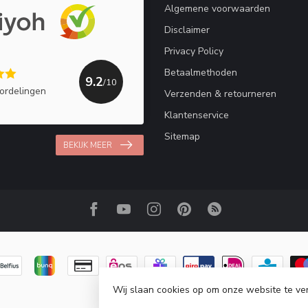
Algemene voorwaarden
Disclaimer
Privacy Policy
Betaalmethoden
9.2
/10
ordelingen
Verzenden & retourneren
Klantenservice
Sitemap
BEKIJK MEER
Wij slaan cookies op om onze website te ve
© Copyright 2026 Haakpret