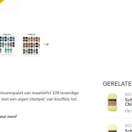
GERELATE
kleurenpalet van maarliefst 109 levendige
SCH
 met een eigen stempel: van knuffels tot
Sc
Chi
Op 
your own!
SCH
Sch