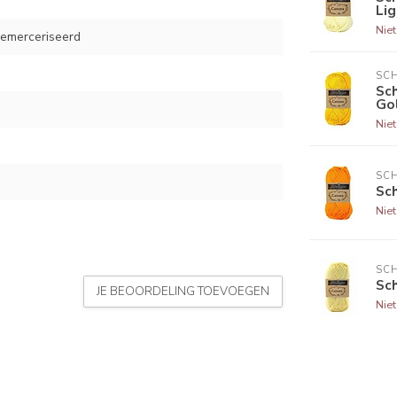
Lig
Nie
emerceriseerd
SCH
Sch
Go
Nie
SCH
Sch
Nie
SCH
Sc
JE BEOORDELING TOEVOEGEN
Nie