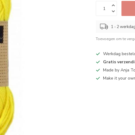
1 - 2 werkda
Toevoegen om te verge
Werkdag bestel
Gratis verzend
Made by Anja T
Make it your ow