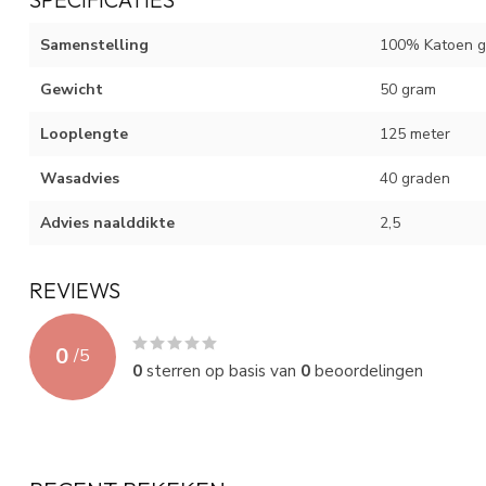
Samenstelling
100% Katoen g
Gewicht
50 gram
Looplengte
125 meter
Wasadvies
40 graden
Advies naalddikte
2,5
REVIEWS
0
/
5
0
sterren op basis van
0
beoordelingen