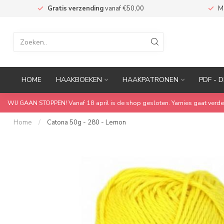
n
Gratis verzending
vanaf €50,00
M
HOME
HAAKBOEKEN
HAAKPATRONEN
PDF - D
WIJ GAAN STOPPEN! Vanaf 18 april is de shop gesloten. Yarnies gaat verde
Home
/
Catona 50g - 280 - Lemon