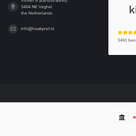
Visven 8 (kantooradres)
5464 NK Veghel
the Netherlands
info@haakpret.nl
3461 beo