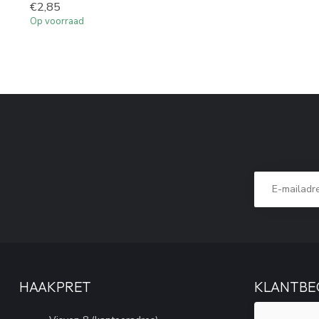
€2,85
Op voorraad
HAAKPRET
KLANTBE