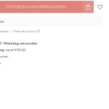
TOEVOEGEN AAN WINKELWAGEN
gen
lijken
Deel dit product
d?
Werkdag verzonden
ing
vanaf €50,00
oonen
n