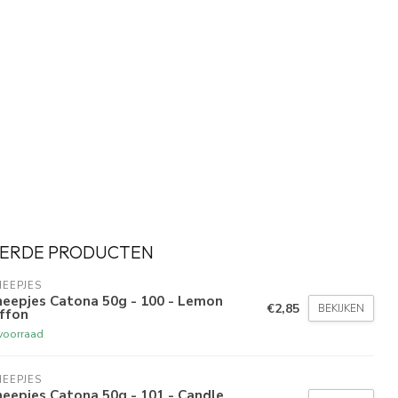
ERDE PRODUCTEN
EEPJES
heepjes Catona 50g - 100 - Lemon
€2,85
BEKIJKEN
ffon
voorraad
EEPJES
eepjes Catona 50g - 101 - Candle