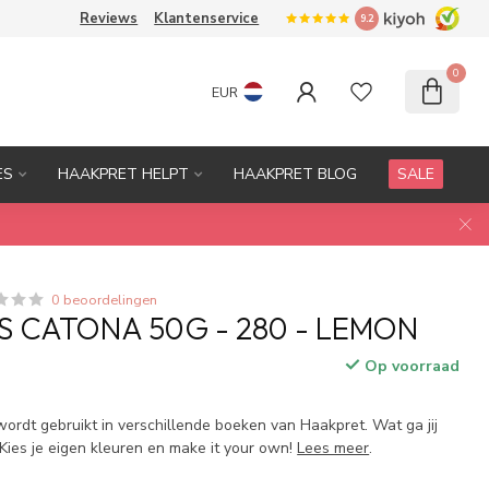
Reviews
Klantenservice
9.2
0
EUR
ES
HAAKPRET HELPT
HAAKPRET BLOG
SALE
0 beoordelingen
S CATONA 50G - 280 - LEMON
Op voorraad
 wordt gebruikt in verschillende boeken van Haakpret. Wat ga jij
ies je eigen kleuren en make it your own!
Lees meer
.