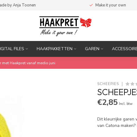
ade by Anja Toonen
Make it your own
IGITAL FILES
HAAKPAKKETTEN
GAREN
ACCESSOIR
r met Haakpret vanaf medio juni
SCHEEPJES
SCHEEPJE
€2,85
Incl. btw
Dit kleurrijke garen
van Catona maken? K