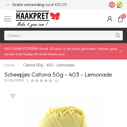
Gratis verzending
vanaf €50,00
Made by 
9.2
0
MENU
WIJ GAAN STOPPEN! Vanaf 18 april is de shop gesloten. Yarnies gaat
verder met Haakpret vanaf medio juni
Home
/
Catona 50g - 403 - Lemonade
Scheepjes Catona 50g - 403 - Lemonade
(0)
SCHEEPJES