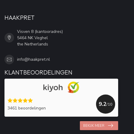
HAAKPRET
Visven 8 (kantooradres)
5464 NK Veghel
the Netherlands
info@haakpret.nl
KLANTBEOORDELINGEN
9.2
/10
3461 beoordelingen
BEKIJK MEER