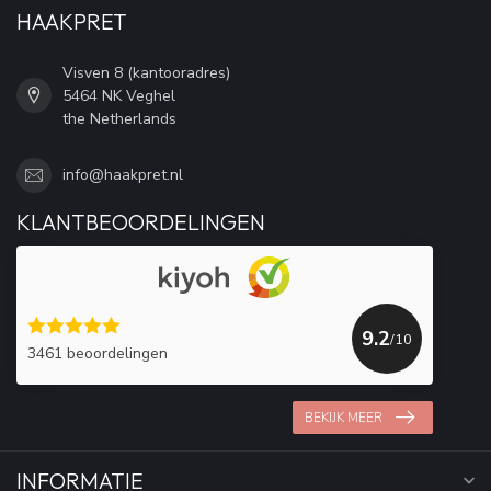
HAAKPRET
Visven 8 (kantooradres)
5464 NK Veghel
the Netherlands
info@haakpret.nl
KLANTBEOORDELINGEN
9.2
/10
3461 beoordelingen
BEKIJK MEER
INFORMATIE