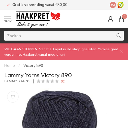
Gratis verzending
vanaf €50,00
Made by 
9.2
0
MENU
WIJ GAAN STOPPEN! Vanaf 18 april is de shop gesloten. Yarnies gaat
verder met Haakpret vanaf medio juni
Home
/
Victory 890
Lammy Yarns Victory 890
(0)
LAMMY YARNS