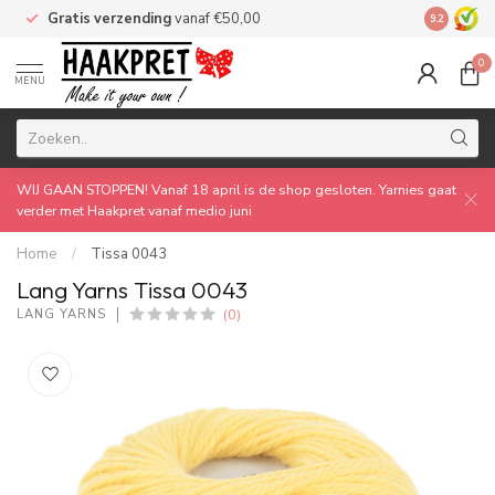
Gratis verzending
vanaf €50,00
Made by 
9.2
0
MENU
WIJ GAAN STOPPEN! Vanaf 18 april is de shop gesloten. Yarnies gaat
verder met Haakpret vanaf medio juni
Home
/
Tissa 0043
Lang Yarns Tissa 0043
(0)
LANG YARNS