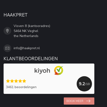
HAAKPRET
Visven 8 (kantooradres)
5464 NK Veghel
the Netherlands
info@haakpret.nl
KLANTBEOORDELINGEN
9.2
/10
3461 beoordelingen
BEKIJK MEER