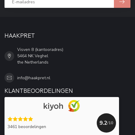
HAAKPRET
Visven 8 (kantooradres)
5464 NK Veghel
the Netherlands
info@haakpret.nl
KLANTBEOORDELINGEN
9.2
/10
3461 beoordelingen