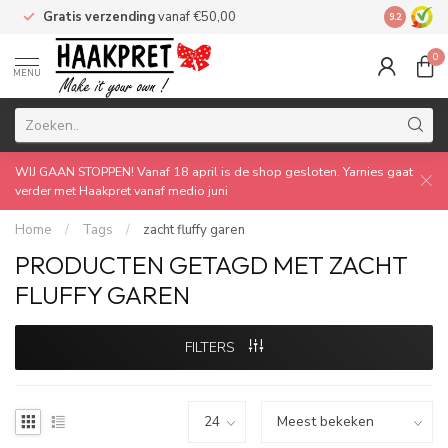
Gratis verzending
vanaf €50,00
Made by 
9.2
0
MENU
WIJ GAAN STOPPEN! Vanaf 18 april is de shop gesloten. Yarnies gaat
verder met Haakpret vanaf medio juni
Home
/
Tags
/
zacht fluffy garen
PRODUCTEN GETAGD MET ZACHT
FLUFFY GAREN
FILTERS