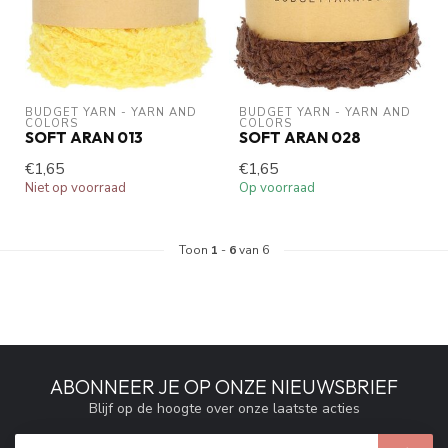
BUDGET YARN - YARN AND 
BUDGET YARN - YARN AND 
COLORS
COLORS
SOFT ARAN 013
SOFT ARAN 028
€1,65
€1,65
Niet op voorraad
Op voorraad
Toon
1
-
6
van 6
ABONNEER JE OP ONZE NIEUWSBRIEF
Blijf op de hoogte over onze laatste acties