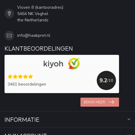
Visven 8 (kantooradres)
5464 NK Veghel
the Netherlands
info@haakpret.nl
KLANTBEOORDELINGEN
9.2
/10
3461 beoordelingen
BEKIJK MEER
INFORMATIE