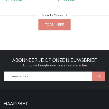
Op voorraad
Op voorraad
Toon
1
-
24
van 52
TOON MEER
ABONNEER JE OP ONZE NIEUWSBRIEF
Blijf op de hoogte over onze laatste acties
HAAKPRET