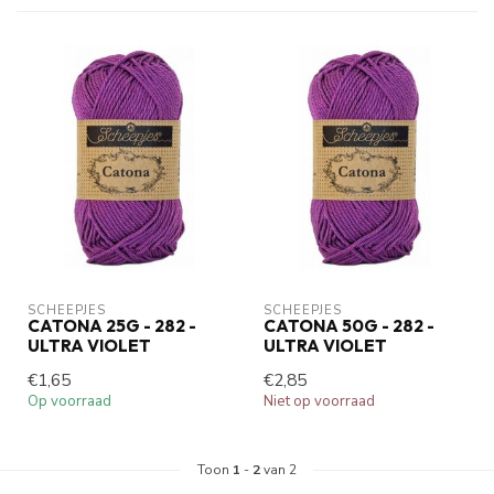
SCHEEPJES
SCHEEPJES
CATONA 25G - 282 -
CATONA 50G - 282 -
ULTRA VIOLET
ULTRA VIOLET
€1,65
€2,85
Op voorraad
Niet op voorraad
Toon
1
-
2
van 2