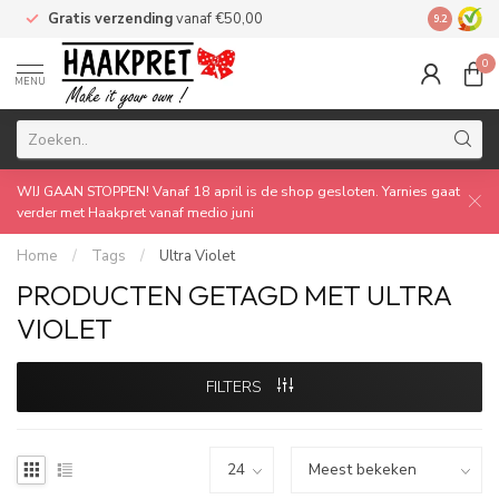
Gratis verzending
vanaf €50,00
Made by 
9.2
0
MENU
WIJ GAAN STOPPEN! Vanaf 18 april is de shop gesloten. Yarnies gaat
verder met Haakpret vanaf medio juni
Home
/
Tags
/
Ultra Violet
PRODUCTEN GETAGD MET ULTRA
VIOLET
FILTERS