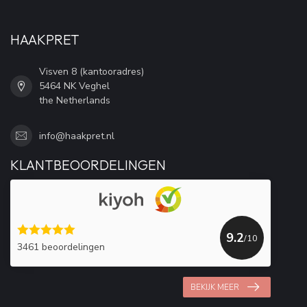
HAAKPRET
Visven 8 (kantooradres)
5464 NK Veghel
the Netherlands
info@haakpret.nl
KLANTBEOORDELINGEN
9.2
/10
3461 beoordelingen
BEKIJK MEER