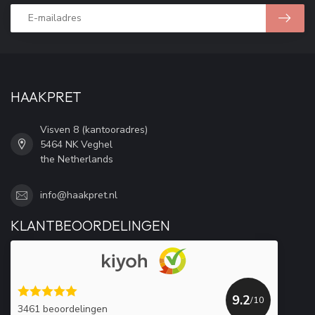
HAAKPRET
Visven 8 (kantooradres)
5464 NK Veghel
the Netherlands
info@haakpret.nl
KLANTBEOORDELINGEN
9.2
/10
3461 beoordelingen