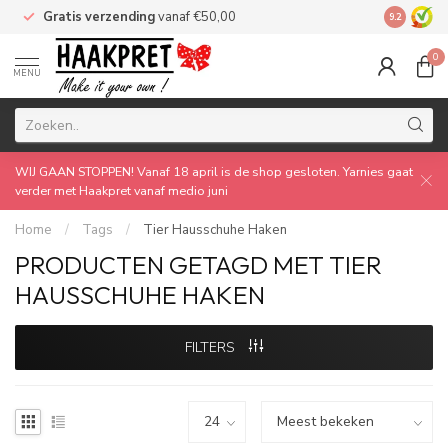
Gratis verzending
vanaf €50,00
Made by 
9.2
0
MENU
WIJ GAAN STOPPEN! Vanaf 18 april is de shop gesloten. Yarnies gaat
verder met Haakpret vanaf medio juni
Home
/
Tags
/
Tier Hausschuhe Haken
PRODUCTEN GETAGD MET TIER
HAUSSCHUHE HAKEN
FILTERS