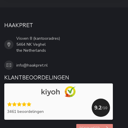
HAAKPRET
Visven 8 (kantooradres)
5464 NK Veghel
the Netherlands
info@haakpret.nl
KLANTBEOORDELINGEN
9.2
/10
3461 beoordelingen