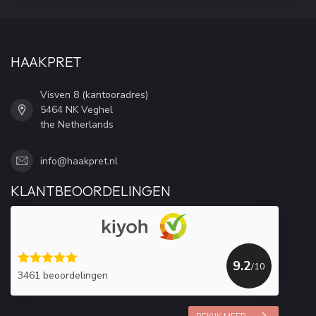
HAAKPRET
Visven 8 (kantooradres)
5464 NK Veghel
the Netherlands
info@haakpret.nl
KLANTBEOORDELINGEN
9.2
/10
3461 beoordelingen