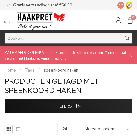
Gratis verzending
vanaf €50,00
Made by 
9.2
0
MENU
WIJ GAAN STOPPEN! Vanaf 18 april is de shop gesloten. Yarnies gaat
verder met Haakpret vanaf medio juni
Home
/
Tags
/
speenkoord haken
PRODUCTEN GETAGD MET
SPEENKOORD HAKEN
FILTERS