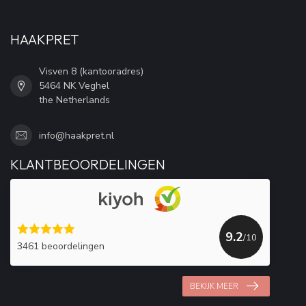
HAAKPRET
Visven 8 (kantooradres)
5464 NK Veghel
the Netherlands
info@haakpret.nl
KLANTBEOORDELINGEN
9.2
/10
3461 beoordelingen
BEKIJK MEER