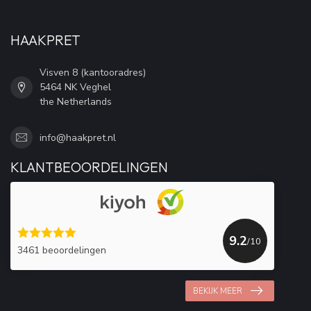
HAAKPRET
Visven 8 (kantooradres)
5464 NK Veghel
the Netherlands
info@haakpret.nl
KLANTBEOORDELINGEN
9.2
/10
3461 beoordelingen
BEKIJK MEER