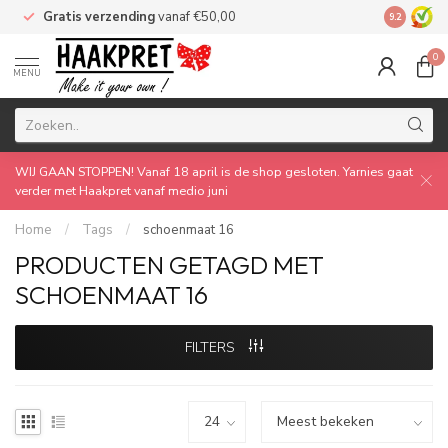
Gratis verzending
vanaf €50,00
Made by 
9.2
0
MENU
WIJ GAAN STOPPEN! Vanaf 18 april is de shop gesloten. Yarnies gaat
verder met Haakpret vanaf medio juni
Home
/
Tags
/
schoenmaat 16
PRODUCTEN GETAGD MET
SCHOENMAAT 16
FILTERS