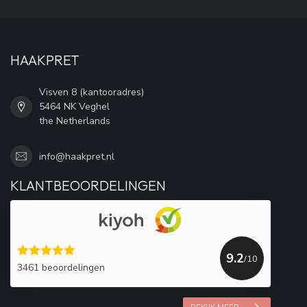
HAAKPRET
Visven 8 (kantooradres)
5464 NK Veghel
the Netherlands
info@haakpret.nl
KLANTBEOORDELINGEN
9.2
/10
3461 beoordelingen