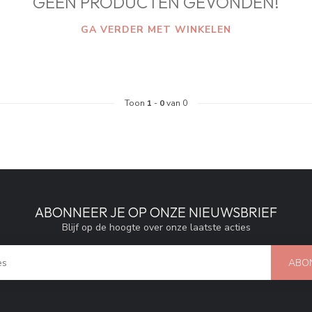
GEEN PRODUCTEN GEVONDEN!
GA VERDER MET WINKELEN
Toon
1
-
0
van 0
ABONNEER JE OP ONZE NIEUWSBRIEF
Blijf op de hoogte over onze laatste acties
ABO