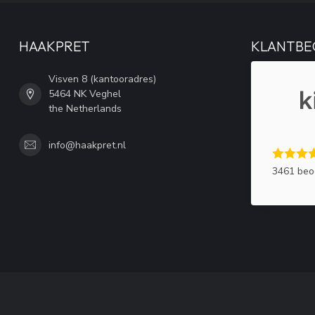
HAAKPRET
KLANTBE
Visven 8 (kantooradres)
5464 NK Veghel
the Netherlands
info@haakpret.nl
3461 beo