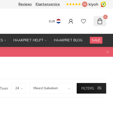
Reviews
Klantenservice
9.2
0
EUR
ES
HAAKPRET HELPT
HAAKPRET BLOG
SALE
Toon:
FILTERS