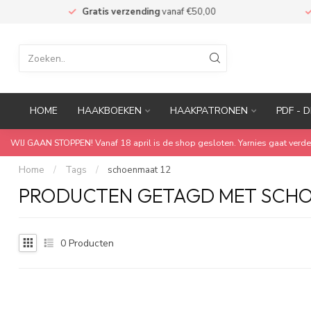
n
Gratis verzending
vanaf €50,00
M
HOME
HAAKBOEKEN
HAAKPATRONEN
PDF - D
WIJ GAAN STOPPEN! Vanaf 18 april is de shop gesloten. Yarnies gaat verde
Home
/
Tags
/
schoenmaat 12
PRODUCTEN GETAGD MET SCHO
0
Producten