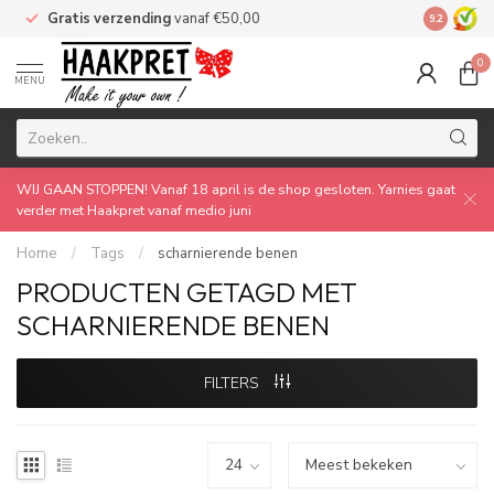
Gratis verzending
vanaf €50,00
Made by 
9.2
0
MENU
WIJ GAAN STOPPEN! Vanaf 18 april is de shop gesloten. Yarnies gaat
verder met Haakpret vanaf medio juni
Home
/
Tags
/
scharnierende benen
PRODUCTEN GETAGD MET
SCHARNIERENDE BENEN
FILTERS