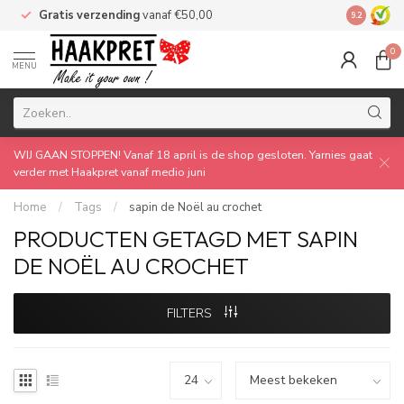
Gratis verzending
vanaf €50,00
Made by 
9.2
0
MENU
WIJ GAAN STOPPEN! Vanaf 18 april is de shop gesloten. Yarnies gaat
verder met Haakpret vanaf medio juni
Home
/
Tags
/
sapin de Noël au crochet
PRODUCTEN GETAGD MET SAPIN
DE NOËL AU CROCHET
FILTERS