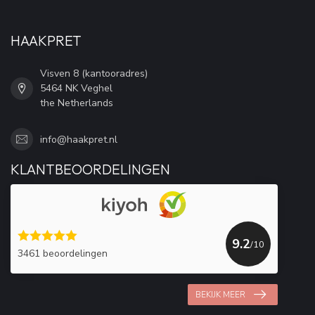
HAAKPRET
Visven 8 (kantooradres)
5464 NK Veghel
the Netherlands
info@haakpret.nl
KLANTBEOORDELINGEN
9.2
/10
3461 beoordelingen
BEKIJK MEER