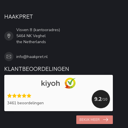
HAAKPRET
Visven 8 (kantooradres)
5464 NK Veghel
the Netherlands
info@haakpret.nl
KLANTBEOORDELINGEN
9.2
/10
3461 beoordelingen
BEKIJK MEER