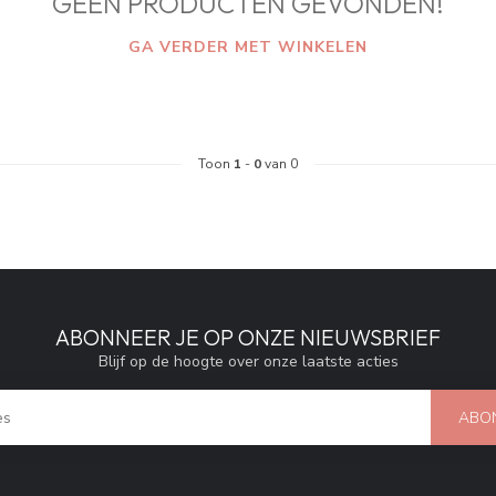
GEEN PRODUCTEN GEVONDEN!
GA VERDER MET WINKELEN
Toon
1
-
0
van 0
ABONNEER JE OP ONZE NIEUWSBRIEF
Blijf op de hoogte over onze laatste acties
ABO