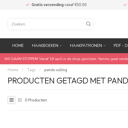
n
Gratis verzending
vanaf €50,00
M
HOME
HAAKBOEKEN
HAAKPATRONEN
PDF - D
WIJ GAAN STOPPEN! Vanaf 18 april is de shop gesloten. Yarnies gaat verde
Home
/
Tags
/
panda vulling
PRODUCTEN GETAGD MET PAND
0
Producten