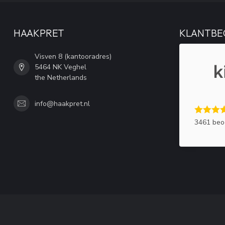
HAAKPRET
KLANTBE
Visven 8 (kantooradres)
5464 NK Veghel
the Netherlands
info@haakpret.nl
3461 beo