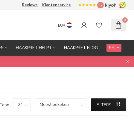
Reviews
Klantenservice
9.2
0
EUR
ES
HAAKPRET HELPT
HAAKPRET BLOG
SALE
Toon:
FILTERS