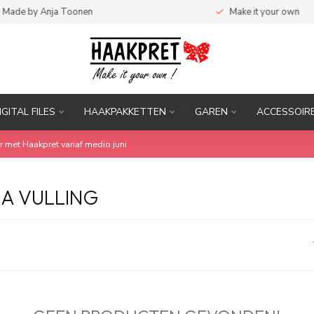
ade by Anja Toonen
Make it your own
IGITAL FILES
HAAKPAKKETTEN
GAREN
ACCESSOIR
r met Haakpret vanaf medio juni
A VULLING