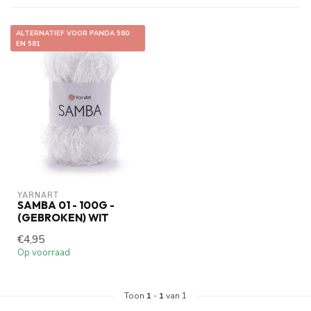
ALTERNATIEF VOOR PANDA 580
EN 581
YARNART
SAMBA 01 - 100G -
(GEBROKEN) WIT
€4,95
Op voorraad
Toon
1
-
1
van 1