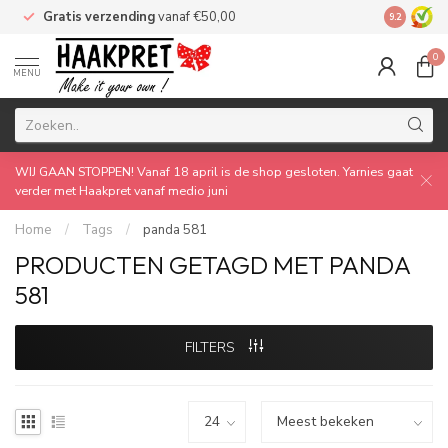
Gratis verzending
vanaf €50,00
Made by 
9.2
0
MENU
WIJ GAAN STOPPEN! Vanaf 18 april is de shop gesloten. Yarnies gaat
verder met Haakpret vanaf medio juni
Home
/
Tags
/
panda 581
PRODUCTEN GETAGD MET PANDA
581
FILTERS