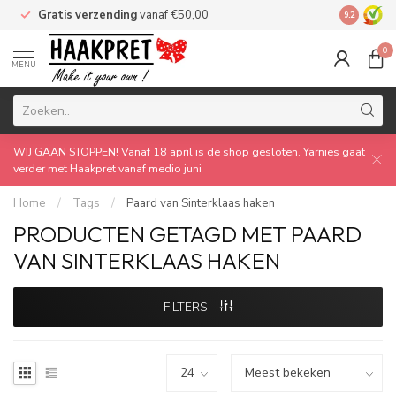
Gratis verzending
vanaf €50,00
Made by 
9.2
0
MENU
WIJ GAAN STOPPEN! Vanaf 18 april is de shop gesloten. Yarnies gaat
verder met Haakpret vanaf medio juni
Home
/
Tags
/
Paard van Sinterklaas haken
PRODUCTEN GETAGD MET PAARD
VAN SINTERKLAAS HAKEN
FILTERS