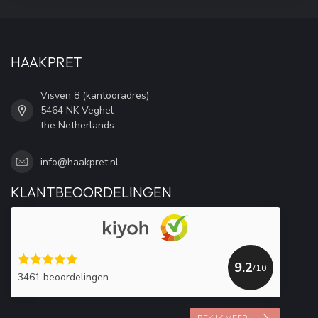
HAAKPRET
Visven 8 (kantooradres)
5464 NK Veghel
the Netherlands
info@haakpret.nl
KLANTBEOORDELINGEN
9.2
/10
3461 beoordelingen