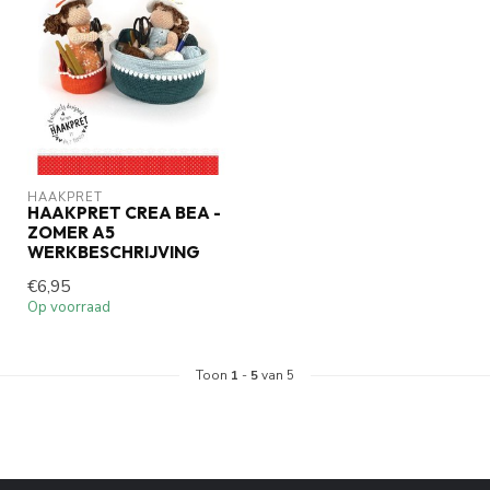
HAAKPRET
HAAKPRET CREA BEA -
ZOMER A5
WERKBESCHRIJVING
€6,95
Op voorraad
Toon
1
-
5
van 5