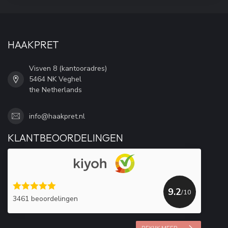
HAAKPRET
Visven 8 (kantooradres)
5464 NK Veghel
the Netherlands
info@haakpret.nl
KLANTBEOORDELINGEN
9.2
/10
3461 beoordelingen