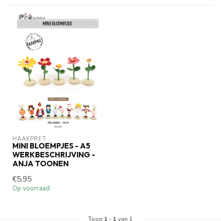
HAAKPRET
MINI BLOEMPJES - A5
WERKBESCHRIJVING -
ANJA TOONEN
€5,95
Op voorraad
Toon
1
-
1
van 1