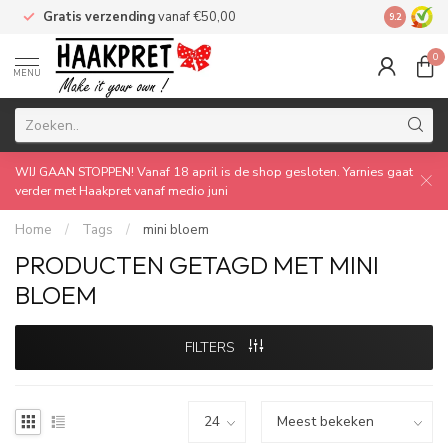
Gratis verzending
vanaf €50,00
Made by 
9.2
0
MENU
WIJ GAAN STOPPEN! Vanaf 18 april is de shop gesloten. Yarnies gaat
verder met Haakpret vanaf medio juni
Home
/
Tags
/
mini bloem
PRODUCTEN GETAGD MET MINI
BLOEM
FILTERS