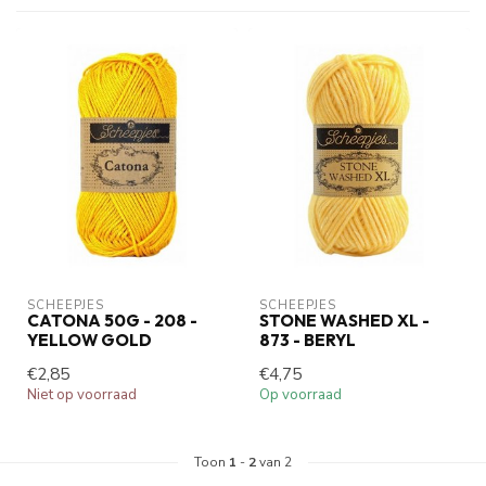
SCHEEPJES
SCHEEPJES
CATONA 50G - 208 -
STONE WASHED XL -
YELLOW GOLD
873 - BERYL
€2,85
€4,75
Niet op voorraad
Op voorraad
Toon
1
-
2
van 2