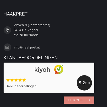
HAAKPRET
Visven 8 (kantooradres)
5464 NK Veghel
the Netherlands
info@haakpret.nl
KLANTBEOORDELINGEN
9.2
/10
3461 beoordelingen
BEKIJK MEER