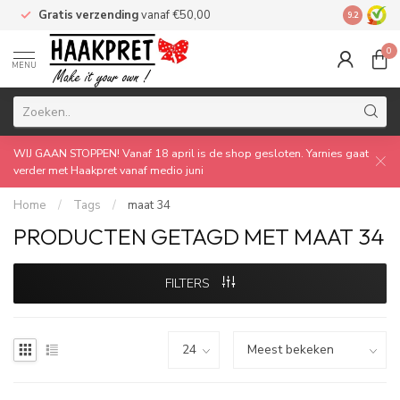
Gratis verzending
vanaf €50,00
Made by 
9.2
0
MENU
WIJ GAAN STOPPEN! Vanaf 18 april is de shop gesloten. Yarnies gaat
verder met Haakpret vanaf medio juni
Home
/
Tags
/
maat 34
PRODUCTEN GETAGD MET MAAT 34
FILTERS