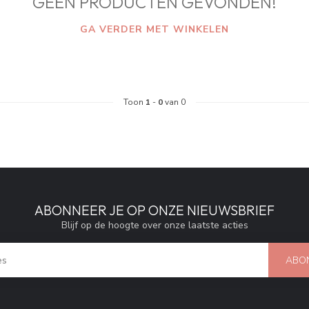
GEEN PRODUCTEN GEVONDEN!
GA VERDER MET WINKELEN
Toon
1
-
0
van 0
ABONNEER JE OP ONZE NIEUWSBRIEF
Blijf op de hoogte over onze laatste acties
ABO