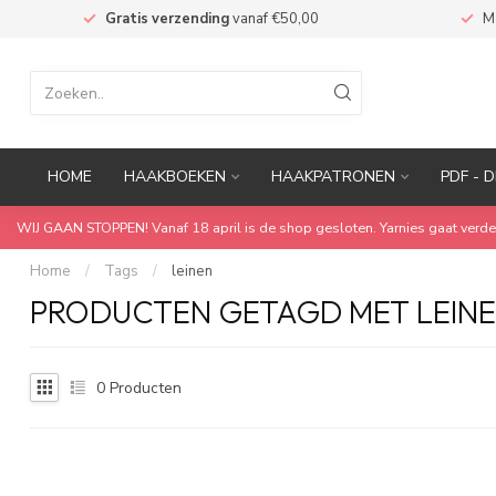
n
Gratis verzending
vanaf €50,00
M
HOME
HAAKBOEKEN
HAAKPATRONEN
PDF - D
WIJ GAAN STOPPEN! Vanaf 18 april is de shop gesloten. Yarnies gaat verde
Home
/
Tags
/
leinen
PRODUCTEN GETAGD MET LEIN
0
Producten