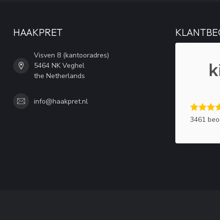
HAAKPRET
KLANTBE
Visven 8 (kantooradres)
5464 NK Veghel
the Netherlands
info@haakpret.nl
3461 beo