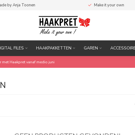
ade by Anja Toonen
Make it your own
IGITAL FILES
HAAKPAKKETTEN
GAREN
ACCESSOIR
r met Haakpret vanaf medio juni
EN