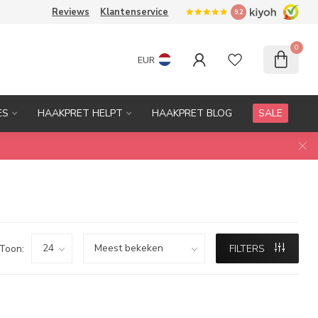
Reviews
Klantenservice
9.2
0
EUR
ES
HAAKPRET HELPT
HAAKPRET BLOG
SALE
Toon:
FILTERS