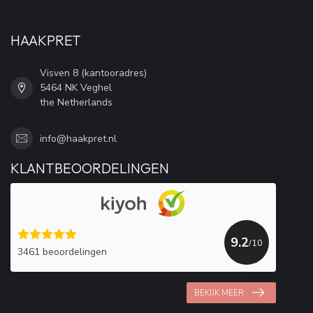
HAAKPRET
Visven 8 (kantooradres)
5464 NK Veghel
the Netherlands
info@haakpret.nl
KLANTBEOORDELINGEN
9.2
/10
3461 beoordelingen
BEKIJK MEER