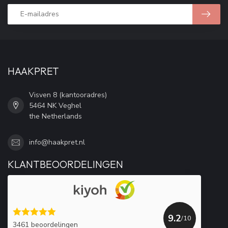
HAAKPRET
Visven 8 (kantooradres)
5464 NK Veghel
the Netherlands
info@haakpret.nl
KLANTBEOORDELINGEN
9.2
/10
3461 beoordelingen