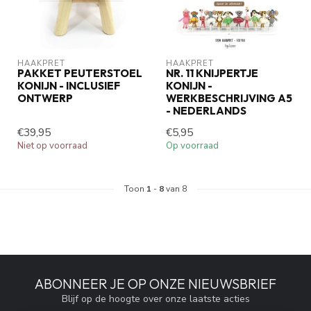
HAAKPRET
HAAKPRET
PAKKET PEUTERSTOEL
NR. 11 KNIJPERTJE
KONIJN - INCLUSIEF
KONIJN -
ONTWERP
WERKBESCHRIJVING A5
- NEDERLANDS
€39,95
€5,95
Niet op voorraad
Op voorraad
Toon
1
-
8
van 8
ABONNEER JE OP ONZE NIEUWSBRIEF
Blijf op de hoogte over onze laatste acties