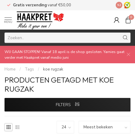
Gratis verzending
vanaf €50,00
Made by 
9.2
0
MENU
WIJ GAAN STOPPEN! Vanaf 18 april is de shop gesloten. Yarnies gaat
verder met Haakpret vanaf medio juni
Home
/
Tags
/
koe rugzak
PRODUCTEN GETAGD MET KOE
RUGZAK
FILTERS