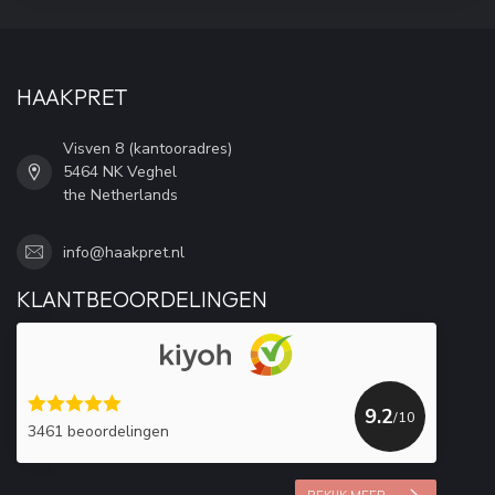
HAAKPRET
Visven 8 (kantooradres)
5464 NK Veghel
the Netherlands
info@haakpret.nl
KLANTBEOORDELINGEN
9.2
/10
3461 beoordelingen