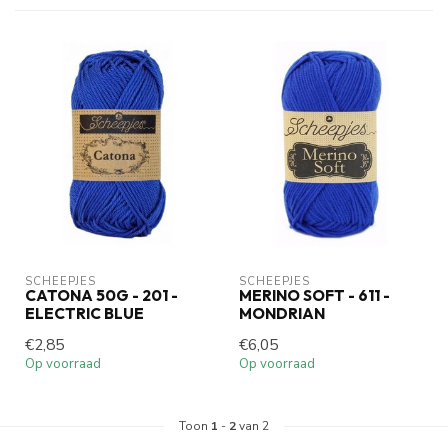
SCHEEPJES
SCHEEPJES
CATONA 50G - 201 -
MERINO SOFT - 611 -
ELECTRIC BLUE
MONDRIAN
€2,85
€6,05
Op voorraad
Op voorraad
Toon
1
-
2
van 2